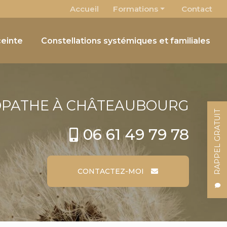
 secondaire
Accueil
Formations
Contact
Osteobébé
einte
Constellations systémiques et familiales
Le Pôle chimique comme outil énergétique
OPATHE
À CHÂTEAUBOURG
RAPPEL GRATUIT
06 61 49 79 78
CONTACTEZ-MOI