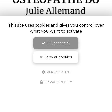
This site uses cookies and gives you control over
Ostéopathe à Châteaubourg
what you want to activate
3 rue du Souvenir
35220 Châteaubourg
OK, accept all
06 61 49 79 78
Sur rendez-vous
Deny all cookies
PERSONALIZE
Envoyez un message
PRIVACY POLICY
RDV Cabinet & Visio - Crenolibre.fr
Nom Prénom