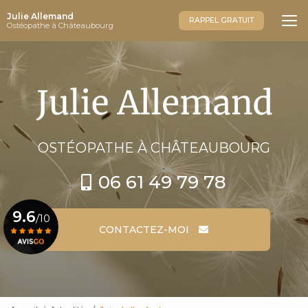
Aller
Julie Allemand
au
RAPPEL GRATUIT
Ostéopathe à Châteaubourg
contenu
principal
OSTÉOPATHE
À CHÂTEAUBOURG
06 61 49 79 78
9.6
/10
CONTACTEZ-MOI
Voir le certificat