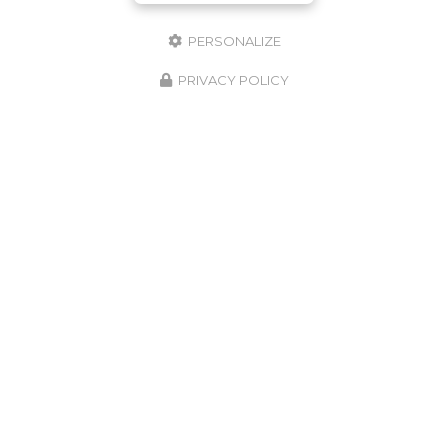
06 61 49 79 78
PERSONALIZE
Sur rendez-vous
PRIVACY POLICY
RDV Cabinet & Visio - Crenolibre.fr
Envoyez un message
Nom Prénom
Société
Email
Téléphone
Message