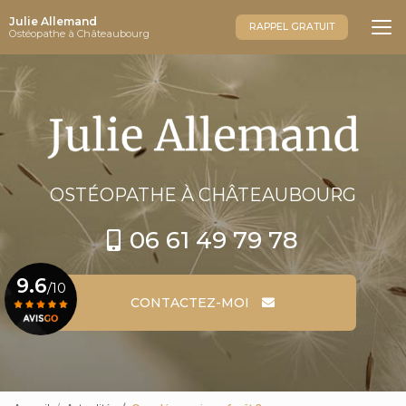
Aller
Julie Allemand
au
RAPPEL GRATUIT
Ostéopathe à Châteaubourg
contenu
principal
OSTÉOPATHE
À CHÂTEAUBOURG
06 61 49 79 78
9.6
/10
CONTACTEZ-MOI
Voir le certificat