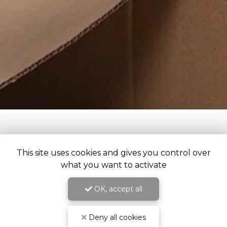
This site uses cookies and gives you control over
what you want to activate
OK, accept all
Ostéopathe à Châteaubourg
3 rue du Souvenir
Deny all cookies
35220 Châteaubourg