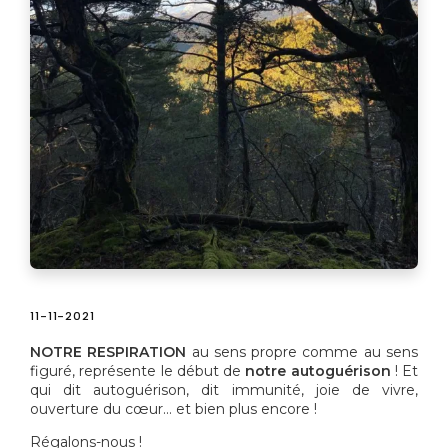
11-11-2021
NOTRE RESPIRATION
au sens propre comme au sens
figuré, représente le début de
notre autoguérison
! Et
qui dit autoguérison, dit immunité, joie de vivre,
ouverture du cœur… et bien plus encore !
Régalons-nous !