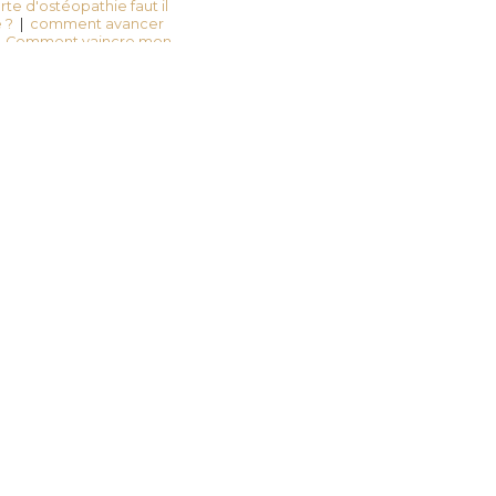
rte d'ostéopathie faut il
 ?
|
comment avancer
|
Comment vaincre mon
ête et en osmose avec
oute sécurité durant la
é femme enceinte sur
centrer à l'école et à