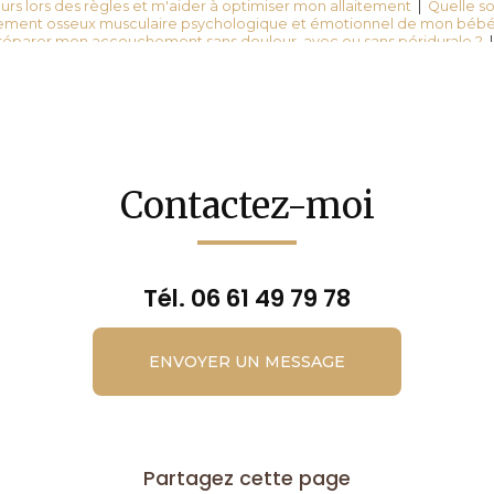
rs lors des règles et m'aider à optimiser mon allaitement
|
Quelle so
ement osseux musculaire psychologique et émotionnel de mon bébé
réparer mon accouchement sans douleur, avec ou sans péridurale ?
s de teleltravail et mes douleurs physiques de dos ?
|
Comment être pr
mprendre ses pleurs et ses besoins ?
|
Puis je allaiter mon bebe en t
19 ?
|
Prise de rendez-vous dans un cabinet d'ostéopathe spécialis
erche un Osteopathe pour mon enfant hyperactif qui a du mal à se con
jouer avec les autres enfants à Châteaubourg
Contactez-moi
Tél.
06 61 49 79 78
ENVOYER UN MESSAGE
Partagez cette page