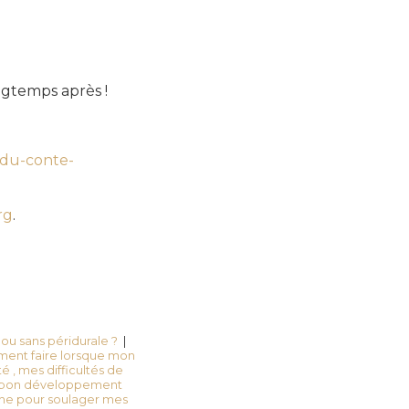
ngtemps après !
-du-conte-
rg
.
u sans péridurale ?
|
ent faire lorsque mon
, mes difficultés de
 le bon développement
he pour soulager mes