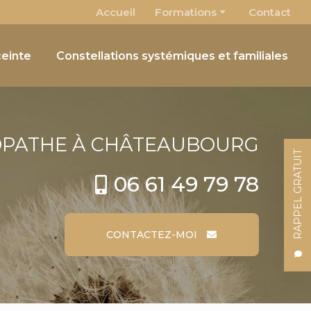
 secondaire
Accueil
Formations
Contact
Osteobébé
einte
Constellations systémiques et familiales
Le Pôle chimique comme outil énergétique
OPATHE
À CHÂTEAUBOURG
RAPPEL GRATUIT
06 61 49 79 78
CONTACTEZ-MOI