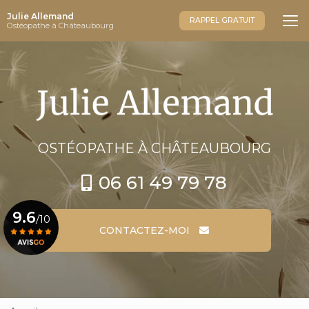
Aller
Julie Allemand
au
RAPPEL GRATUIT
Ostéopathe à Châteaubourg
contenu
principal
OSTÉOPATHE
À CHÂTEAUBOURG
06 61 49 79 78
9.6
/10
CONTACTEZ-MOI
Voir le certificat