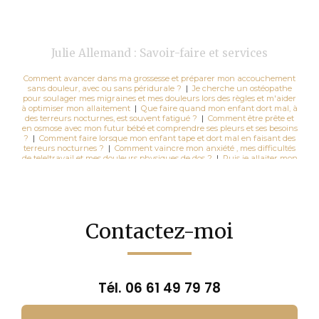
Julie Allemand : Savoir-faire et services
Comment avancer dans ma grossesse et préparer mon accouchement
sans douleur, avec ou sans péridurale ?
|
Je cherche un ostéopathe
pour soulager mes migraines et mes douleurs lors des règles et m'aider
à optimiser mon allaitement
|
Que faire quand mon enfant dort mal, à
des terreurs nocturnes, est souvent fatigué ?
|
Comment être prête et
en osmose avec mon futur bébé et comprendre ses pleurs et ses besoins
?
|
Comment faire lorsque mon enfant tape et dort mal en faisant des
terreurs nocturnes ?
|
Comment vaincre mon anxiété , mes difficultés
de teleltravail et mes douleurs physiques de dos ?
|
Puis je allaiter mon
bebe en toute sécurité durant la pandémie de COVID 19 ?
|
quelle sorte
d'ostéopathie faut il pour le bon développement osseux musculaire
psychologique et émotionnel de mon bébé?
|
Quelle sorte
d'ostéopathie faut il pour le bon développement osseux musculaire
psychologique et émotionnel de mon bébé ?
|
comment avancer dans
ma grossesse et préparer mon accouchement sans douleur, avec ou
Contactez-moi
sans péridurale ?
|
Je cherche un Osteopathe pour mon enfant
hyperactif qui a du mal à se concentrer à l'école et à jouer avec les
autres enfants à Châteaubourg
|
Prise de rendez-vous dans un
cabinet d'ostéopathe spécialisé femme enceinte sur Châteaubourg
|
Comment vaincre mon anxiété , mes difficultés de teleltravail et mes
douleurs physiques de dos ?
Tél.
06 61 49 79 78