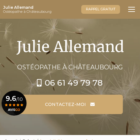
Aller
Julie Allemand
au
RAPPEL GRATUIT
Ostéopathe à Châteaubourg
contenu
principal
OSTÉOPATHE
À CHÂTEAUBOURG
06 61 49 79 78
9.6
/10
CONTACTEZ-MOI
Voir le certificat