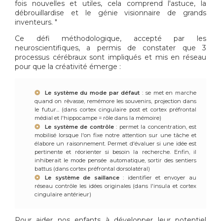
fois nouvelles et utiles, cela comprend l'astuce, la
débrouillardise et le génie visionnaire de grands
inventeurs. "
Ce défi méthodologique, accepté par les
neuroscientifiques, a permis de constater que 3
processus cérébraux sont impliqués et mis en réseau
pour que la créativité émerge :
Le système du mode par défaut
: se met en marche
quand on rêvasse, remémore les souvenirs, projection dans
le futur... (dans cortex cingulaire post et cortex préfrontal
médial et l'hippocampe = rôle dans la mémoire)
Le système de contrôle
: permet la concentration, est
mobilisé lorsque l'on fixe notre attention sur une tâche et
élabore un raisonnement. Permet d'évaluer si une idée est
pertinente et réorienter si besoin la recherche. Enfin, il
inhiberait le mode pensée automatique, sortir des sentiers
battus (dans cortex préfrontal dorsolatéral)
Le système de saillance
: identifier et envoyer au
réseau contrôle les idées originales (dans l'insula et cortex
cingulaire antérieur)
Pour aider nos enfants à développer leur potentiel