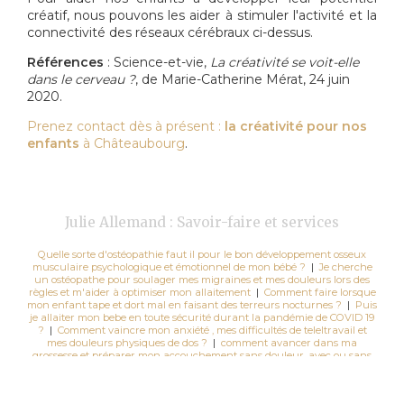
créatif, nous pouvons les aider à stimuler l'activité et la
connectivité des réseaux cérébraux ci-dessus.
Références
: Science-et-vie,
La créativité se voit-elle
dans le cerveau ?
, de Marie-Catherine Mérat, 24 juin
2020.
Prenez contact dès à présent :
la créativité pour nos
enfants
à Châteaubourg
.
Julie Allemand : Savoir-faire et services
Quelle sorte d'ostéopathie faut il pour le bon développement osseux
musculaire psychologique et émotionnel de mon bébé ?
|
Je cherche
un ostéopathe pour soulager mes migraines et mes douleurs lors des
règles et m'aider à optimiser mon allaitement
|
Comment faire lorsque
mon enfant tape et dort mal en faisant des terreurs nocturnes ?
|
Puis
je allaiter mon bebe en toute sécurité durant la pandémie de COVID 19
?
|
Comment vaincre mon anxiété , mes difficultés de teleltravail et
mes douleurs physiques de dos ?
|
comment avancer dans ma
grossesse et préparer mon accouchement sans douleur, avec ou sans
péridurale ?
|
Comment vaincre mon anxiété , mes difficultés de
teleltravail et mes douleurs physiques de dos ?
|
Que faire quand mon
enfant dort mal, à des terreurs nocturnes, est souvent fatigué ?
|