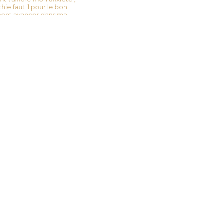
ie faut il pour le bon
nt avancer dans ma
ent être prête et en
on bebe en toute sécurité
travail et mes douleurs
musculaire psychologique