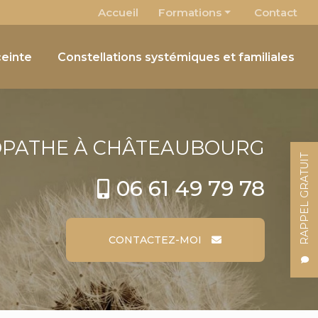
 secondaire
Accueil
Formations
Contact
Osteobébé
einte
Constellations systémiques et familiales
Le Pôle chimique comme outil énergétique
OPATHE
À CHÂTEAUBOURG
RAPPEL GRATUIT
06 61 49 79 78
CONTACTEZ-MOI