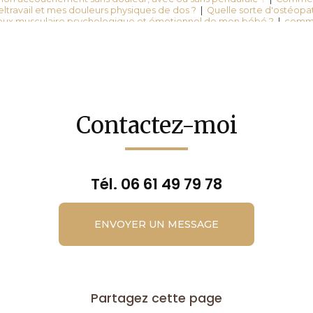
leltravail et mes douleurs physiques de dos ?
|
Quelle sorte d'ostéopath
ux musculaire psychologique et émotionnel de mon bébé ?
|
comme
r mon accouchement sans douleur, avec ou sans péridurale ?
|
Comm
bébé et comprendre ses pleurs et ses besoins ?
|
Puis je allaiter m
 COVID 19 ?
|
Comment vaincre mon anxiété , mes difficultés de telel
elle sorte d'ostéopathie faut il pour le bon développement osseux 
et émotionnel de mon bébé?
Contactez-moi
Tél.
06 61 49 79 78
ENVOYER UN MESSAGE
Partagez cette page