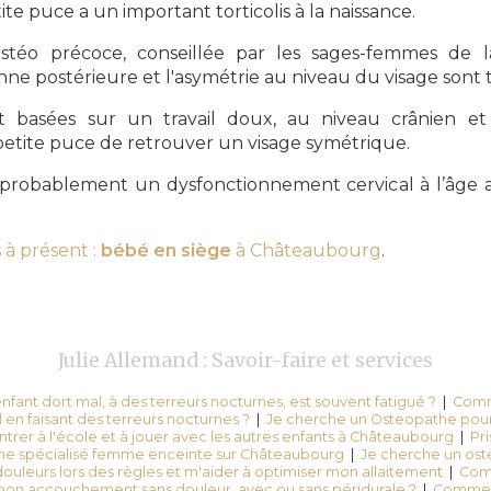
ite puce a un important torticolis à la naissance.
stéo précoce, conseillée par les sages-femmes de l
ne postérieure et l'asymétrie au niveau du visage sont trè
t basées sur un travail doux, au niveau crânien et 
petite puce de retrouver un visage symétrique.
 probablement un dysfonctionnement cervical à l’âge 
 à présent :
bébé en siège
à Châteaubourg
.
Julie Allemand : Savoir-faire et services
fant dort mal, à des terreurs nocturnes, est souvent fatigué ?
|
Comm
 en faisant des terreurs nocturnes ?
|
Je cherche un Osteopathe pour
ntrer à l'école et à jouer avec les autres enfants à Châteaubourg
|
Pr
he spécialisé femme enceinte sur Châteaubourg
|
Je cherche un ost
ouleurs lors des règles et m'aider à optimiser mon allaitement
|
Com
mon accouchement sans douleur, avec ou sans péridurale ?
|
Comment