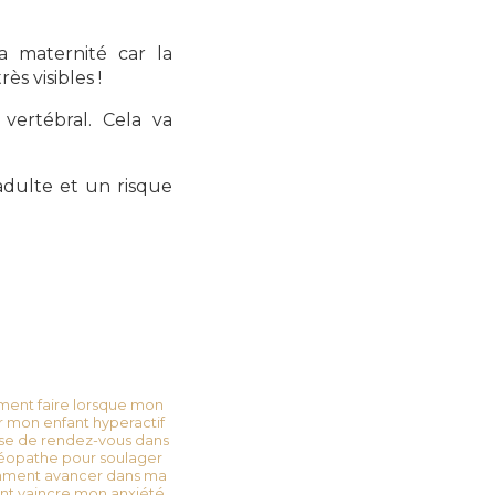
a maternité car la
s visibles !
vertébral. Cela va
adulte et un risque
ent faire lorsque mon
 mon enfant hyperactif
ise de rendez-vous dans
éopathe pour soulager
ment avancer dans ma
 vaincre mon anxiété ,