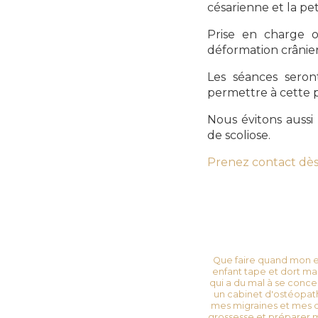
césarienne et la pet
Prise en charge o
déformation crânien
Les séances seron
permettre à cette 
Nous évitons aussi
de scoliose.
Prenez contact dès
Que faire quand mon en
enfant tape et dort mal
qui a du mal à se conce
un cabinet d'ostéopat
mes migraines et mes d
grossesse et préparer 