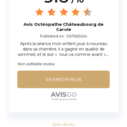
/ 10
Avis Ostéopathe Châteaubourg de
Carole
Published on : 03/09/2024
Après la séance mon enfant joue à nouveau
dans sa chambre, il a gagné en qualité de
sommeil, et le soir « tout va comme avant », il
n’est plus du tout angoissé à l’idée de se
Non-editable review
coucher en se demandant si il y a des insectes
ou non dans sa chambre .
EN SAVOIR PLUS
Avis clients