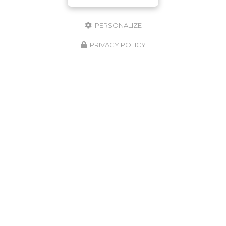
PERSONALIZE
PRIVACY POLICY
RDV Cabinet & Visio - Crenolibre.fr