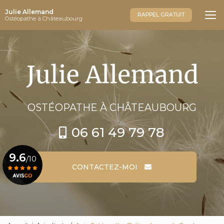
Aller
Julie Allemand
au
RAPPEL GRATUIT
Ostéopathe à Châteaubourg
contenu
principal
OSTÉOPATHE
À CHÂTEAUBOURG
06 61 49 79 78
9.6
/10
CONTACTEZ-MOI
Voir le certificat