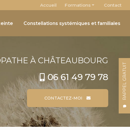
 secondaire
Accueil
Formations
Contact
Osteobébé
einte
Constellations systémiques et familiales
Le Pôle chimique comme outil énergétique
OPATHE
À CHÂTEAUBOURG
RAPPEL GRATUIT
06 61 49 79 78
CONTACTEZ-MOI