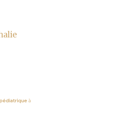
halie
pédiatrique
à