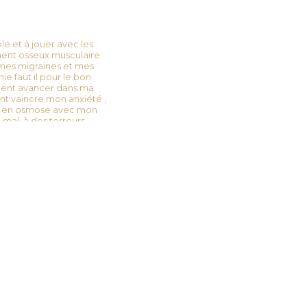
e et à jouer avec les
ment osseux musculaire
mes migraines et mes
ie faut il pour le bon
nt avancer dans ma
 vaincre mon anxiété ,
t en osmose avec mon
mal, à des terreurs
ndémie de COVID 19 ?
|
u sans péridurale ?
|
se de rendez-vous dans
e mon anxiété , mes