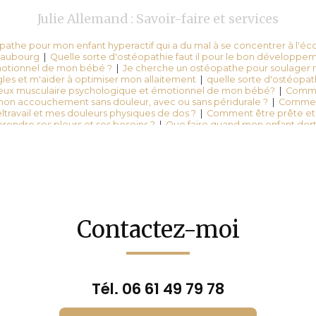
Julie Allemand : Savoir-faire et services
athe pour mon enfant hyperactif qui a du mal à se concentrer à l'écol
teaubourg
|
Quelle sorte d'ostéopathie faut il pour le bon développe
motionnel de mon bébé ?
|
Je cherche un ostéopathe pour soulager 
gles et m'aider à optimiser mon allaitement
|
quelle sorte d'ostéopath
ux musculaire psychologique et émotionnel de mon bébé?
|
Comme
mon accouchement sans douleur, avec ou sans péridurale ?
|
Comment
eltravail et mes douleurs physiques de dos ?
|
Comment être prête e
rendre ses pleurs et ses besoins ?
|
Que faire quand mon enfant dort 
t fatigué ?
|
Puis je allaiter mon bebe en toute sécurité durant la pa
s ma grossesse et préparer mon accouchement sans douleur, avec o
mon enfant tape et dort mal en faisant des terreurs nocturnes ?
|
Pri
athe spécialisé femme enceinte sur Châteaubourg
|
Comment vaincr
difficultés de teleltravail et mes douleurs physiques de dos ?
Contactez-moi
Tél.
06 61 49 79 78