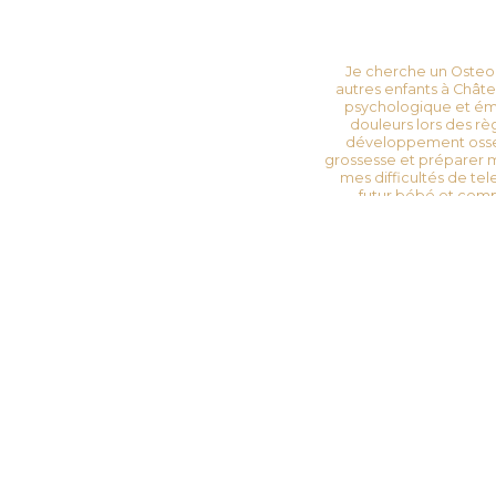
Je cherche un Osteop
autres enfants à Châ
psychologique et é
douleurs lors des rè
développement osse
grossesse et préparer 
mes difficultés de tel
futur bébé et comp
nocturnes, est souven
comment avancer dan
Comment faire lorsque 
un cabinet d'ostéop