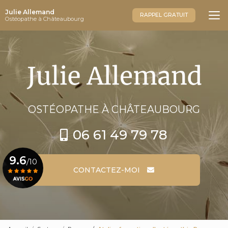
Aller
Julie Allemand
au
RAPPEL GRATUIT
Ostéopathe à Châteaubourg
contenu
principal
OSTÉOPATHE
À CHÂTEAUBOURG
06 61 49 79 78
9.6
/10
CONTACTEZ-MOI
Voir le certificat