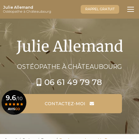
Aller
Julie Allemand
au
RAPPEL GRATUIT
Ostéopathe à Châteaubourg
contenu
principal
OSTÉOPATHE
À CHÂTEAUBOURG
06 61 49 79 78
9.6
/10
CONTACTEZ-MOI
Voir le certificat