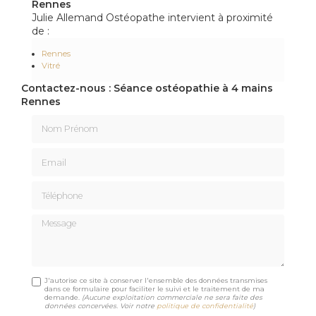
Rennes
Julie Allemand Ostéopathe intervient à proximité
de :
Rennes
Vitré
Contactez-nous : Séance ostéopathie à 4 mains
Rennes
Nom Prénom
Email
Téléphone
Message
J'autorise ce site à conserver l'ensemble des données transmises
dans ce formulaire pour faciliter le suivi et le traitement de ma
demande.
(Aucune exploitation commerciale ne sera faite des
données concervées. Voir notre
politique de confidentialité
)