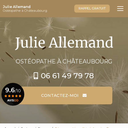
Aller
Julie Allemand
au
RAPPEL GRATUIT
Ostéopathe à Châteaubourg
contenu
principal
OSTÉOPATHE
À CHÂTEAUBOURG
06 61 49 79 78
9.6
/10
CONTACTEZ-MOI
Voir le certificat