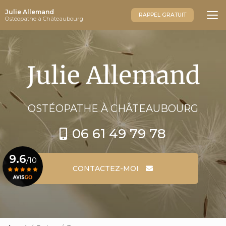
Aller
Julie Allemand
au
RAPPEL GRATUIT
Ostéopathe à Châteaubourg
contenu
principal
OSTÉOPATHE
À CHÂTEAUBOURG
06 61 49 79 78
9.6
/10
CONTACTEZ-MOI
Voir le certificat