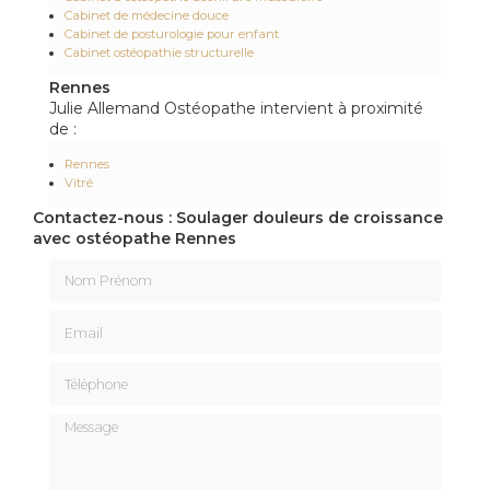
Cabinet de médecine douce
Cabinet de posturologie pour enfant
Cabinet ostéopathie structurelle
Rennes
Julie Allemand Ostéopathe intervient à proximité
de :
Rennes
Vitré
Contactez-nous : Soulager douleurs de croissance
avec ostéopathe Rennes
Nom Prénom
Email
Téléphone
Message